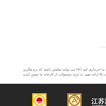
می توانید مطمئن باشید که برم هگزین HCl ساخت چین را از کارخانه ما خریداری کنید. Run'an Pharmaceutical یک تولید کننده و تامین کننده حرفه ای چین برم هگزین HCl است، ما می توانیم