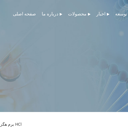
توسعه
اخبار
محصولات
درباره ما
صفحه اصلی
> برم هگزین HCl