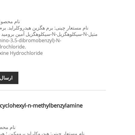
نام محصول 
نام مستعار چینی: برم هگزین هیدروکلراید. برم
rochloride.
نام محصول انگلیسی: rochloride
ارسال 
cyclohexyl-n-methylbenzylamine
نام محص
نام مستعار چینی: هیدروکلراید برومکین ؛ هید