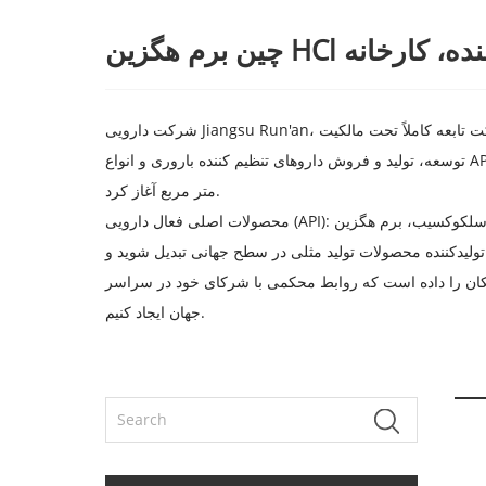
امین کننده، کارخانه
شرکت دارویی Jiangsu Run'an، یک شرکت تابعه کاملاً تحت مالکیت Jiangsu Chiatai Qingjiang Pharmaceutical Co., Ltd.، یک شرکت دارویی مدرن با فناوری پیشرفته و متخصص در تحقیق و
توسعه، تولید و فروش داروهای تنظیم کننده باروری و انواع API. این پروژه در نوامبر 2018 ساخت و ساز را با مساحت 59 مو با سرمایه گذاری کل 160 میلیون یوان و مساحت کل ساختمان حدود 25000
متر مربع آغاز کرد.
محصولات اصلی فعال دارویی (API): جمسیتابین هیدروکلراید، سلکوکسیب، برم هگزین HCl، ایگوراتیمود، آپرمیلاست، توفاکتینیب سیترات، کریزابورول، هیدروکلراید اوراپیدیل، سدیم سوگامادکس، سدیم
تولیدکننده محصولات تولید مثلی در سطح جهانی تبدیل شوید و
کان را داده است که روابط محکمی با شرکای خود در سراسر
جهان ایجاد کنیم.