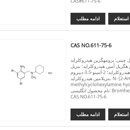
CAS#611-75-6
استعلام
ادامه مطلب
CAS NO.611-75-6
چینی: برومهگزین هیدروکلراید
 هگزیل آمین هیدروکلراید؛ بنزیل
سیکلوهگزیل آمین برومید هیدروکلراید؛ 2-آمینو-3،5-دیبروم-N-سیکلوهگزیل-N-متیل
بنزیلامین هیدروکلراید. N- (2-Amino-3،5-dibromobenzyl)-N-
methylcyclohexylamine hyd
Bromhexine Hyd
CAS NO.611-75-6
استعلام
ادامه مطلب