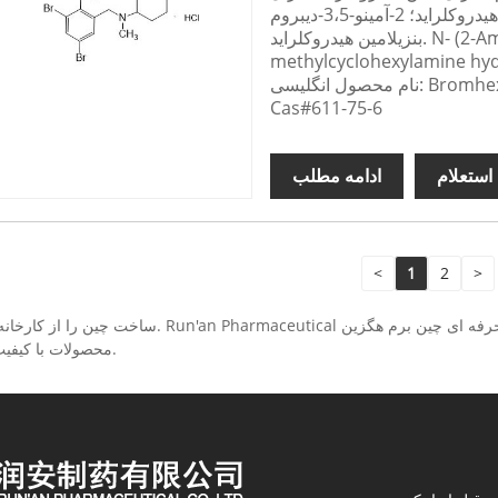
سیکلوهگزیل آمین برومید هیدروکلراید؛ 2-آمینو-3،5-دیبروم-N-سیکلوهگزیل-N-متیل
بنزیلامین هیدروکلراید. N- (2-Amino-3,5-dibromobenzyl)-N-
methylcyclohexylamine hyd
Bromhexine Hyd
Cas#611-75-6
استعلام
ادامه مطلب
<
1
2
>
محصولات با کیفیت بالا ارائه دهیم. به خرید محصولات از کارخانه ما خوش آمدید.