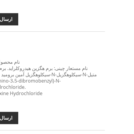
ارسال 
نام محصول 
نام مستعار چینی: برم هگزین هیدروکلراید. برم
rochloride.
نام محصول انگلیسی: rochloride
ارسال 