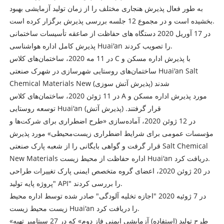
به طور فعال پذیرش هنجاری مختلف را از زمان تولید آزمایشی بهبود
بخشیده است و در مجموع 12 جلسه بررسی پذیرش برگزار کرده است.
در 17 آوریل 2020 دستگاه های حفاظت از صاعقه تأسیسات ساختمانی
پذیرش کامل اداره هواشناسی Huai'an را تصویب کردند.
در 11 مه 2020، ساختمان‌های کلاس C با پذیرش اداره مسکن و
ساختمان‌های روستایی شهرسازی در شهرک صنعتی Huai'an Salt
Chemical Materials New شدند (پذیرش آتش سوزی)
در 11 ژوئن 2020، ساختمان‌های کلاس A مورد پذیرش اداره مسکن و
توسعه روستایی Huai'an قرار گرفتند. (پذیرش آتش)
در 12 ژوئن 2020، آماده‌سازی «طرح اضطراری برای شرکت‌ها و
مؤسسات عمومی برای شرایط اضطراری زیست‌محیطی» مورد پذیرش
قرار گرفت و گواهی بایگانی را از شعبه پارک صنعتی Salt Chemical
New Materials اداره حفاظت از محیط زیست Huai'an دریافت کرد.
در 20 ژوئن 2020، اعضای گروه متخصص ایمنی پارک تغییرات طراحی
"پروژه پایه تولید API" را بررسی کردند.
در 7 ژوئیه 2020 "اجازه تخلیه آلودگی" صادر شده توسط اداره محیط
زیست محیط زیست Huai'an را دریافت کرد.
«طرح تولید (استفاده) آزمایشی ایمنی فاز دوم» که در 27 سپتامبر تهیه