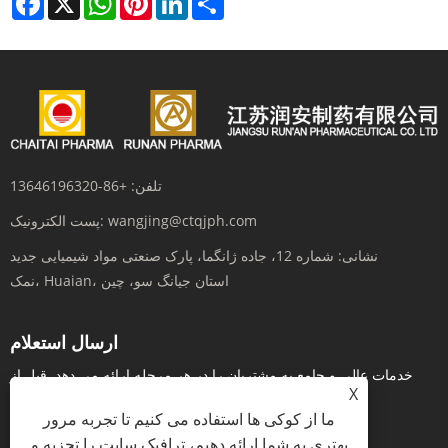
تلفن:
+86-13646196320
wangjing@ctqjph.com
پست الکترونیک:
نشانی:
شماره 12، جاده ژانگما، پارک صنعتی مواد شیمیایی جدید
نمک، Huaian، استان جیانگ سو، چین
ارسال استعلام
خدمات عالی و جامع به مشتریان را در هر مرحله ارائه می دهد. قبل از
X
اینکه سفارش دهید، در زمان واقعی از طریق...
ما از کوکی ها استفاده می کنیم تا تجربه مرور
پرس و جو در حال حاضر
بهتری به شما ارائه دهیم، ترافیک سایت را تجزیه و