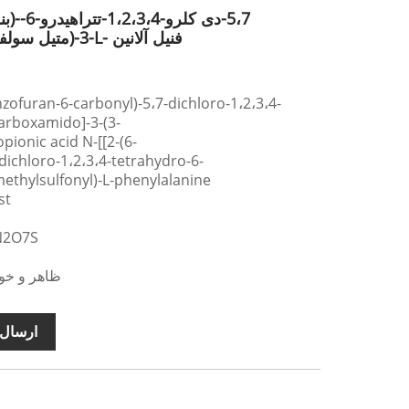
ایزوکینولینیل]کربونیل]-3-(متیل سولفونیل)-L- فنیل آلانین
arboxamido]-3-(3-
ionic acid N-[[2-(6-
dichloro-1،2،3،4-tetrahydro-6-
methylsulfonyl)-L-phenylalanine
نام م
فرمول مول
ظاهر و خوا
ارسال 