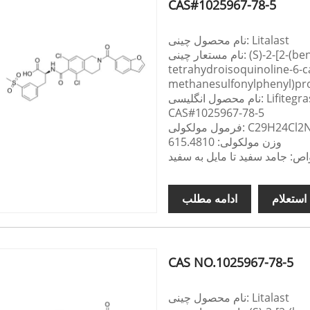
CAS#1025967-78-5
نام محصول چینی: Litalast
نام مستعار چینی: (S)-2-[2-(benzofuran-6-carbonyl)-5،7-dichloro-1،2،3،4-
tetrahydroisoquinoline-6-c
methanesulfonylphenyl)prop
حصول انگلیسی: Lifitegrast
CAS#1025967-78-5
کولی: C29H24Cl2N2O7S
وزن مولکولی: 615.4810
ص: جامد سفید تا مایل به سفید
استعلام
ادامه مطلب
CAS NO.1025967-78-5
نام محصول چینی: Litalast