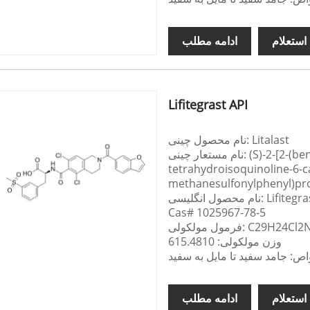
استعلام
ادامه مطلب
Lifitegrast API
نام محصول چینی: Litalast
نام مستعار چینی: (S)-2-[2-(benzofuran-6-carbonyl)-5،7-dichloro-1،2،3،4-
tetrahydroisoquinoline-6-c
methanesulfonylphenyl)prop
لیسی: Lifitegrast API
Cas# 1025967-78-5
کولی: C29H24Cl2N2O7S
وزن مولکولی: 615.4810
ص: جامد سفید تا مایل به سفید
استعلام
ادامه مطلب