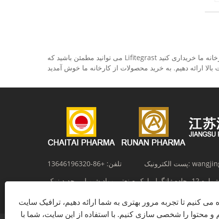
می توانید مطمئن باشید که Lifitegrast ساخت چین را از کارخانه ما خریداری کنید. Run'an Pharmaceutical یک تولید کننده و تامین کننده حرفه ای چین Lifitegrast است، ما می توانیم محصولات با
wangjin
پست الکترونیک:
تلفن:
+86-13646196320
شماره 12، جاده ژانگما، پارک صنعتی مواد شیمیایی جدید نمک، Huaian، استان
جیانگ سو، چین
ه می کنیم تا تجربه مرور بهتری به شما ارائه دهیم، ترافیک سایت
م و محتوا را شخصی سازی کنیم. با استفاده از این سایت، شما با