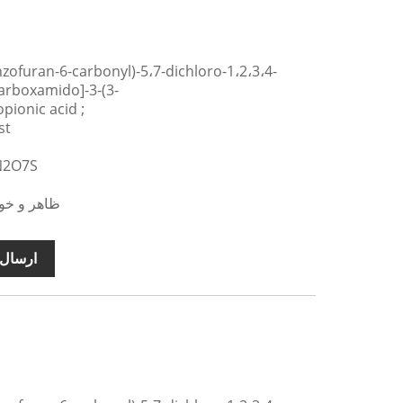
arboxamido]-3-(3-
ionic acid ;
نام م
فرمول مول
ظاهر و خوا
ارسال 