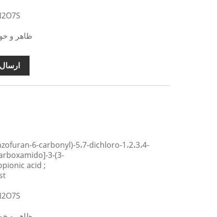
فرمول مول
ظاهر و خوا
ارسال 
arboxamido]-3-(3-
ionic acid ;
نام م
فرمول مول
ظاهر و خوا