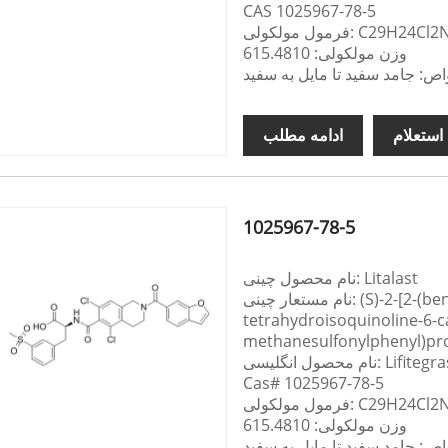
CAS 1025967-78-5
کولی: C29H24Cl2N2O7S
وزن مولکولی: 615.4810
ص: جامد سفید تا مایل به سفید
استعلام
ادامه مطلب
1025967-78-5
نام محصول چینی: Litalast
نام مستعار چینی: (S)-2-[2-(benzofuran-6-carbonyl)-5،7-dichloro-1،2،3،4-
tetrahydroisoquinoline-6-c
methanesulfonylphenyl)prop
حصول انگلیسی: Lifitegrast
Cas# 1025967-78-5
کولی: C29H24Cl2N2O7S
وزن مولکولی: 615.4810
ص: جامد سفید تا مایل به سفید