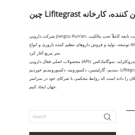
نده، تامین کننده، کارخانه
شرکت دارویی Jiangsu Run'an، یک شرکت تابعه کاملاً تحت مالکیت Jiangsu Chiatai Qingjiang Pharmaceutical Co., Ltd.، یک شرکت دارویی مدرن با فناوری پیشرفته متخصص در تحقیق و
توسعه، تولید و فروش داروهای تنظیم کننده باروری و انواع API. این پروژه در نوامبر 2018 ساخت و ساز را با مساحت 59 مو با سرمایه گذاری کل 160 میلیون یوان و مساحت کل ساختمان حدود 25000
متر مربع آغاز کرد.
محصولات اصلی فعال دارویی (API): جمسیتابین هیدروکلراید، سلکوکسیب، برم هگزین هیدروکلراید، ایگوراتیمود، آپرمیلاست، توفاکتینیب سیترات، کریزابورول، اوراپیدیل هیدروکلراید، سوگامادکس
سدیم، گارلیسین، دکسورونید، دکسورونیدیم خوردیم، Lifitegrast، و غیره ما با هدف تبدیل شدن به یک توسعه‌دهنده و تولیدکننده محصولات تولید مثلی در سطح جهانی از طریق بهبود و نوآوری مداوم در
مکان را داده است که روابط محکمی با شرکای خود در سراسر
جهان ایجاد کنیم.