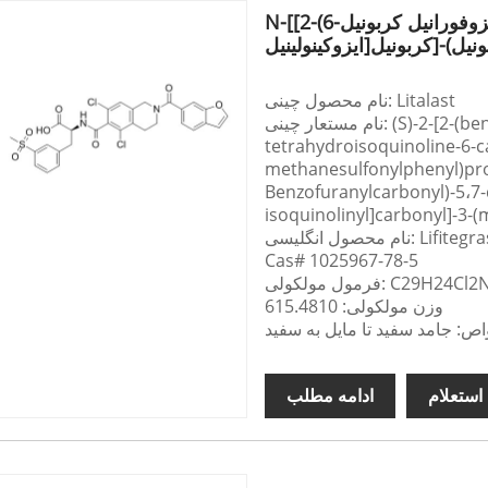
N-[[2-(6-بنزوفورانیل کربونیل)-5،7-دی کلرو-1،2،3،4-تتراهیدرو-6-
نام محصول چینی: Litalast
نام مستعار چینی: (S)-2-[2-(benzofuran-6-carbonyl)-5،7-dichloro-1،2،3،4-
tetrahydroisoquinoline-6-c
methanesulfonylphenyl)prop
Benzofuranylcarbonyl)-5،7-
isoquinolinyl]carbonyl]-3-(
حصول انگلیسی: Lifitegrast
Cas# 1025967-78-5
کولی: C29H24Cl2N2O7S
وزن مولکولی: 615.4810
ص: جامد سفید تا مایل به سفید
استعلام
ادامه مطلب