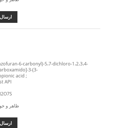
ارسال 
arboxamido]-3-(3-
ionic acid ;
نام محصول انگ
فرمول مول
ظاهر و خوا
ارسال 