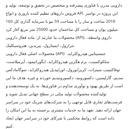
دارویی مدرن با فناوری پیشرفته و متخصص در تحقیق و توسعه، تولید و
فروش داروهای تنظیم کننده باروری و انواع API. این پروژه در نوامبر
2018 ساخت و ساز را با مساحت 59 مو با سرمایه گذاری کل 160
میلیون یوان و مساحت کل ساختمان حدود 25000 متر مربع آغاز کرد.
محصولات ما عبارتند از: ماده فعال دارویی (API)، داروی واسطه،
تترازول، ایمینازول، پیریدین، هتروسیکلیک.
محصولات اصلی فعال دارویی (API): جمسیتابین هیدروکلراید،
سلکوکسیب، برم هگزین هیدروکلراید، ایگوراتیمود، آپرمیلاست،
توفاکتینیب سیترات، کریزابورول، اوراپیدیل هیدروکلراید، سوگامادکس
سدیم، گارلیسین، دکسورونید، دکسورونیدیم خوردند و غیره. هدف ما این
است از طریق بهبود و نوآوری مداوم در فناوری‌ها، به یک توسعه‌دهنده و
تولیدکننده محصولات تولید مثلی در سطح جهانی تبدیل شوید و
فرصت‌های تجاری قابل توجهی را به شرکت‌های شریک خود در سراسر
جهان ارائه دهید. تعهد ما به خدمات مشتری برجسته به ما این امکان را
داده است که روابط محکمی با شرکای خود در سراسر جهان ایجاد
کنیم.