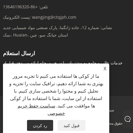
تلفن:
+86-13646196320
wangjing@ctqjph.com
پست الکترونیک:
نشانی:
شماره 12، جاده ژانگما، پارک صنعتی مواد شیمیایی جدید
نمک، Huaian، استان جیانگ سو، چین
ارسال استعلام
خدمات عالی و جامع به مشتریان را در هر مرحله ارائه می دهد. قبل از
X
اینکه سفارش دهید، در زمان واقعی از طریق...
ما از کوکی ها استفاده می کنیم تا تجربه مرور
پرس و جو در حال حاضر
بهتری به شما ارائه دهیم، ترافیک سایت را تجزیه و
تحلیل کنیم و محتوا را شخصی سازی کنیم. با
استفاده از این سایت، شما با استفاده ما از کوکی
ها موافقت می کنید.
سیاست حفظ حریم
سیاست حفظ حریم خصوصی
XML
RSS
Sitemap
Links
خصوصی
حق چاپ © 2024 Jiangsu Run'an Pharmaceutical Co. Ltd. کلیه حقوق محفوظ است.
قبول کنید
رد کردن