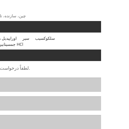
تگ های داغ:  Hydrochloride API
سلکوکسیب
سیر
اوراپیدیل 
جمسیتابین HCl
لطفاً درخواست خود را در فرم زیر ارائه دهید. ما ظرف 24 ساعت به شما پاسخ خواهیم داد.