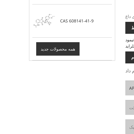
CAS 608141-41-9
ط
تیمود
راید
همه محصولات جدید
م