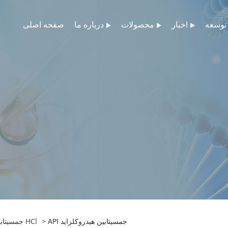
توسعه
اخبار
محصولات
درباره ما
صفحه اصلی
> API جمسیتابین هیدروکلراید
جمسیتابین HCl