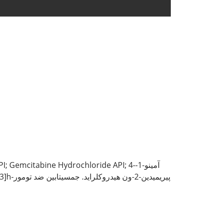
[3،3-دی فلوئورو-4-هیدروکسی-5-(هیدروکسی متیل)تتراهیدروفوران-2-ایل]-1h-پیریمیدین-2-ون هیدروکلراید. جمسیتابین ضد تومور