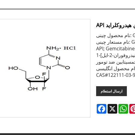
ین هیدروکلراید
Gem
نام مستعار چینی: Gemcitabine Hydrochloride; Gemcitabine HCl
A-آمینو-1-[3،3-دی فلوئورو-4-
هیدروکسی-5-(هیدروکسی متیل)تتراهیدروفوران-2-ایل]-1h-پیریمیدین-2-ون
جمسیتابین ضد تومور
CAS#122111-03-
ارسال استعلام
Facebook
X
Wh