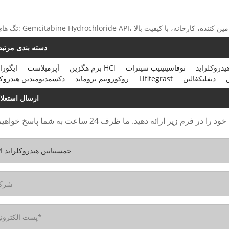
Gemcitabine، چین، سازنده، تامین کننده، کارخانه، با کیفیت بالا
دسته بندی مرتب
هیدروکلراید
توفاسیتینیب سیترات
برم هگزین HCl
آپرمیلاست
ایگورا
دیفلیکفالین
Lifitegrast
روکورونیم بروماید
دکسمدتومیدین هیدروکل
ارسال استعلا