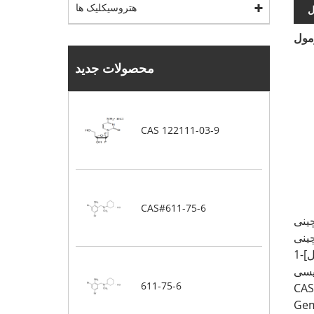
هتروسیکلیک ها
ل
مول
محصولات جدید
CAS 122111-03-9
CAS#611-75-6
Gemcitabine Hydroch-آمینو-1-
611-75-6
CAS