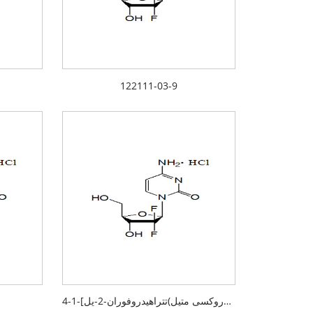
122111-03-9
4-آمینو-1-[3،3-دی فلوئورو-4-هیدروکسی-5-(هیدروکسی متیل)تتراهیدروفوران-2-یل]-1h- پیریمیدین-2-ون هیدروکلراید