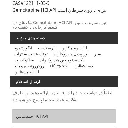
CAS#122111-03-9
Gemcitabine HCl API برای داروی سرطان است.
تگ های داغ: Gemcitabine HCl API، چین، سازنده، تامین
کننده، کارخانه، با کیفیت بالا
دسته بندی مرتبط
برم هگزین HCl
آپرمیلاست
ایگوراتیمود
سیر
اوراپیدیل هیدروکلراید
توفاسیتینیب سیترات
دکسمدتومیدین هیدروکلراید
سلکوکسیب
دیفلیکفالین
Lifitegrast
روکورونیم بروماید
جمسیتابین HCl
ارسال استعلام
لطفاً درخواست خود را در فرم زیر ارائه دهید. ما ظرف
24 ساعت به شما پاسخ خواهیم داد.