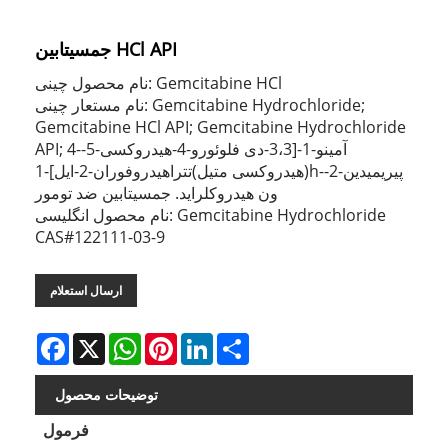
جمسیتابین HCl API
نام محصول چینی: Gemcitabine HCl
نام مستعار چینی: Gemcitabine Hydrochloride;
Gemcitabine HCl API; Gemcitabine Hydrochloride
API; 4-آمینو-1-[3،3-دی فلوئورو-4-هیدروکسی-5-
(هیدروکسی متیل)تتراهیدروفوران-2-ایل]-1h-پیریمیدین-2-
ون هیدروکلراید. جمسیتابین ضد تومور
نام محصول انگلیسی: Gemcitabine Hydrochloride
CAS#122111-03-9
ارسال استعلام
Facebook
X
WhatsApp
Pinterest
LinkedIn
Share
توضیحات محصول
فرمول