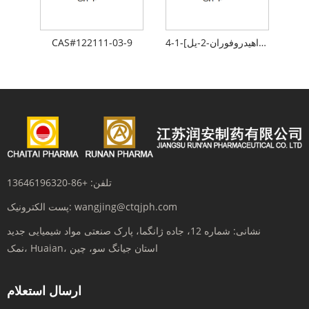
4-آمینو-1-[3،3-دی فلوئورو-4-هیدروکسی-5-(هیدروکسی متیل)تتراهیدروفوران-2-یل]-1h- پیریمیدین-2-ون هیدروکلراید
CAS#122111-03-9
تلفن:
+86-13646196320
wangjing@ctqjph.com
پست الکترونیک:
نشانی:
شماره 12، جاده ژانگما، پارک صنعتی مواد شیمیایی جدید
نمک، Huaian، استان جیانگ سو، چین
ارسال استعلام