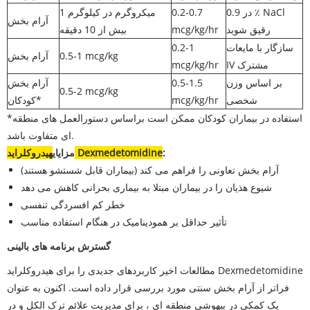
در 0.9 ٪ NaCl
0.2-0.7
1 میکروگرم در کیلوگرم
آرام بخش
رقیق شوید
mcg/kg/hr
بیش از 10 دقیقه
سازگار با مایعات
0.2-1
0.5-1 mcg/kg
آرام بخش
IV مشترک
mcg/kg/hr
بر اساس وزن
0.5-1.5
آرام بخش
0.5-2 mcg/kg
شخصی
mcg/kg/hr
کودکان*
*استفاده در بیماران کودکان ممکن است براساس دستورالعمل های منطقه
ای متفاوت باشد.
:
هیدروکلراید Dexmedetomidine
مزایای
آرام بخش تعاونی را فراهم می کند (بیماران قابل شستشو هستند)
شیوع هذیان را در بیماران مبتلا به بیماری بحرانی کاهش می دهد
خطر کم افسردگی تنفسی
تأثیر حداقل بر همودینامیک در هنگام استفاده مناسب
گسترش برنامه های بالینی
مطالعات اخیر کاربردهای جدیدی را برای هیدروکلراید Dexmedetomidine
فراتر از آرام بخش سنتی مورد بررسی قرار داده است. اکنون به عنوان
یک کمکی در بیهوشی منطقه ای ، برای مدیریت علائم ترک الکل و در