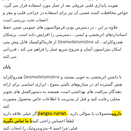
تقویت پایداری قلبی عروقی بعد از عمل مورد استفاده قرار می گیرد.
خواص محافظت کننده عصبی آن نیز برای استفاده در جراحی قلبی و مغز و
اعصاب تحت بررسی است.
علاوه بر این ، در دسترس بودن فرمولاسیون های عمومی ضمن حفظ
استانداردهای اثربخشی و ایمنی ، دسترسی را افزایش داده است. پزشکان
از فارماکوکینتیک قابل پیش بینی Dexmedetomidine هیدروکلراید ، که
امکان تیتراسیون آسان و شروع سریع عمل را فراهم می کند ، قدردانی
می کنند.
پایان
هیدروکلراید Dexmedetomidine با داشتن اثربخشی به خوبی مستند و
نقش گسترده ای در سناریوهای بالینی متنوع ، ابزاری اساسی برای ارائه
دهندگان مراقبت های بهداشتی است. همیشه به دستورالعمل های تجویز
محلی رعایت کنید و قبل از مدیریت با اطلاعات خاص محصول مشورت
کنید.
Jiangsu run'an دارویی
محصولات یا سؤالی دارید ،
اگر خیلی علاقه دارید
لطفاً احساس راحتی کنید
با ما تماس بگیرید
قبلی:
چرا اسید 4-نیتروبنزوئیک را انتخاب کنید