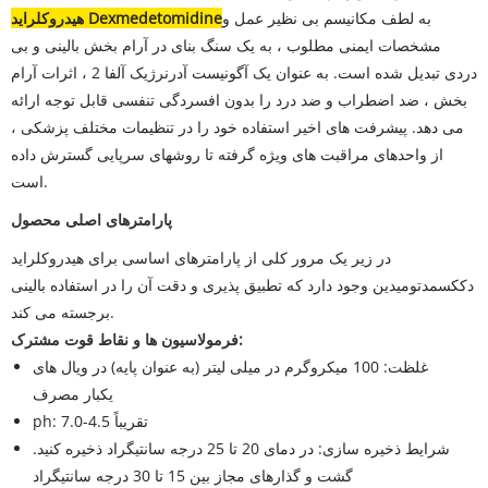
به لطف مکانیسم بی نظیر عمل و
هیدروکلراید Dexmedetomidine
مشخصات ایمنی مطلوب ، به یک سنگ بنای در آرام بخش بالینی و بی
دردی تبدیل شده است. به عنوان یک آگونیست آدرنرژیک آلفا 2 ، اثرات آرام
بخش ، ضد اضطراب و ضد درد را بدون افسردگی تنفسی قابل توجه ارائه
می دهد. پیشرفت های اخیر استفاده خود را در تنظیمات مختلف پزشکی ،
از واحدهای مراقبت های ویژه گرفته تا روشهای سرپایی گسترش داده
است.
پارامترهای اصلی محصول
در زیر یک مرور کلی از پارامترهای اساسی برای هیدروکلراید
دککسمدتومیدین وجود دارد که تطبیق پذیری و دقت آن را در استفاده بالینی
برجسته می کند.
فرمولاسیون ها و نقاط قوت مشترک:
غلظت: 100 میکروگرم در میلی لیتر (به عنوان پایه) در ویال های
یکبار مصرف
ph: تقریباً 4.5-7.0
شرایط ذخیره سازی: در دمای 20 تا 25 درجه سانتیگراد ذخیره کنید.
گشت و گذارهای مجاز بین 15 تا 30 درجه سانتیگراد