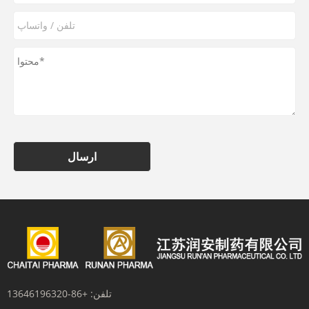
ارسال
تلفن:
+86-13646196320