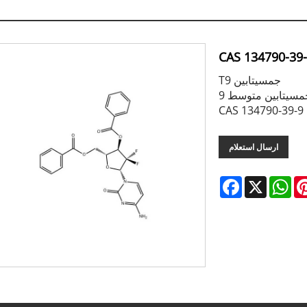
CAS 134790-39
T9 جمسیتابین
سیتابین متوسط ​​9
ارسال استعلام
Facebook
X
Wh