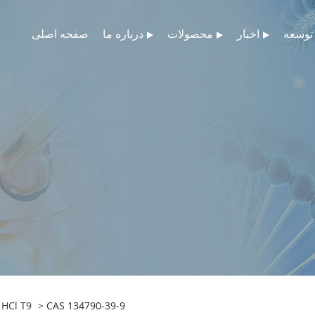
توسعه
اخبار
محصولات
درباره ما
صفحه اصلی
> CAS 134790-39-9
جمسیتابین HCl T9