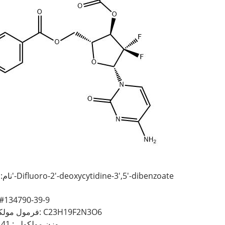
نام: 2',2'-Difluoro-2'-deoxycytidine-3',5'-dibenzoate
#134790-39-9
فرمول مولکولی: C23H19F2N3O6
وزن مولکولی: 471.41