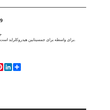
-9
جم
CAS 134790-39-9 برای واسطه برای جمسیتابین هیدروکلراید است.
atsApp
Pinterest
LinkedIn
Share