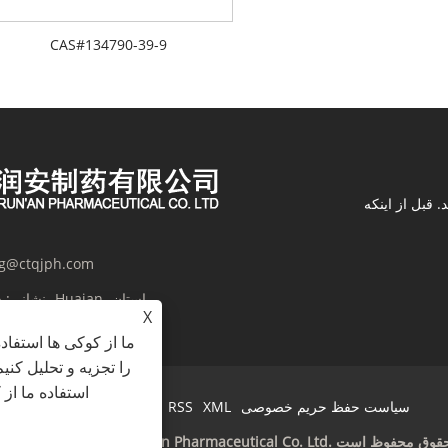
CAS#134790-39-9
 قبل از اینکه
g@ctqjph.com
نشانی:
X
ما از کوکی ها استفاد
را تجزیه و تحلیل کنی
استفاده ما از
سیاست حفظ حریم خصوصی
XML
RSS
Sitemap
Links