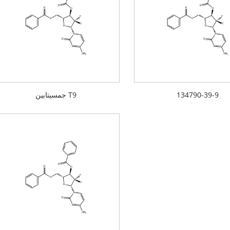
134790-39-9
جمسیتابین T9