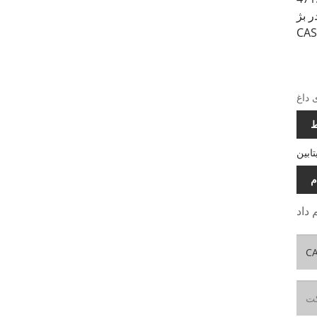
 بژ
ط
م