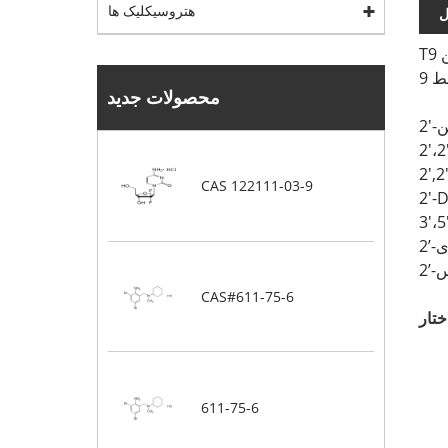
هتروسیکلیک ها
ل
ن
​9
محصولات جدید
2',2
CAS 122111-03-9
2'-D
3'،5
CAS#611-75-6
611-75-6