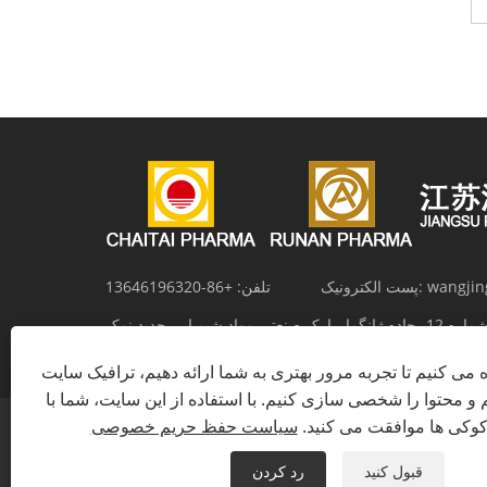
wangjin
پست الکترونیک:
تلفن:
+86-13646196320
شماره 12، جاده ژانگما، پارک صنعتی مواد شیمیایی جدید نمک، Huaian، استان
جیانگ سو، چین
ه می کنیم تا تجربه مرور بهتری به شما ارائه دهیم، ترافیک سایت
م و محتوا را شخصی سازی کنیم. با استفاده از این سایت، شما با
 کوکی ها موافقت می کنید.
سیاست حفظ حریم خصوصی
قبول کنید
رد کردن