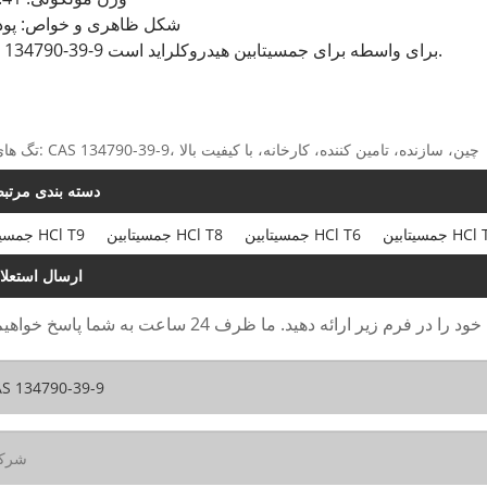
شکل ظاهری و خواص: پودر
CAS 134790-39-9 برای واسطه برای جمسیتابین هیدروکلراید است.
تگ های داغ: CAS 134790-39-9، چین، سازنده، تامین کننده، کارخانه، با کیفیت بالا
دسته بندی مرتب
تابین HCl T3
جمسیتابین HCl T6
جمسیتابین HCl T8
جمسیتابین HCl T9
ارسال استعلا