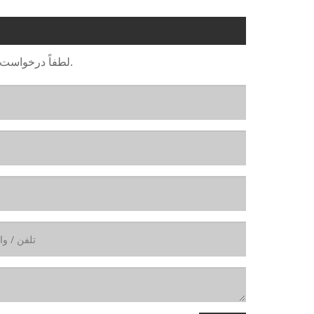
لطفاً درخواست خود را در فرم زیر ارائه دهید. ما ظرف 24 ساعت به شما پاسخ خواهیم داد.