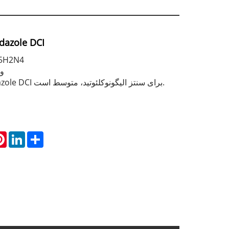
dazole DCI
فرمول مولکولی: 
وز
4،5-Dicyanoimidazole DCI برای سنتز الیگونوکلئوتید، متوسط ​​است.
atsApp
Pinterest
LinkedIn
Share