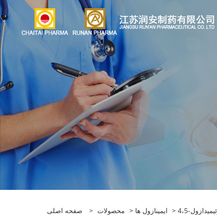
وئیمیدازول
>
ایمینازول ها
>
محصولات
>
صفحه اصلی