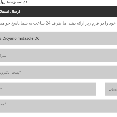
4،5-دی سیانوئیمیدازول
ارسال استعلا