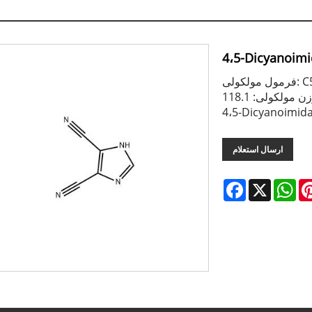
4،5-Dicyanoimi
C5H2N4
ن مولکولی: 118.1
ارسال استعلام
Facebook
X
Wh