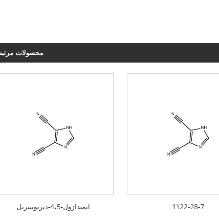
محصولات مرتب
1122-28-7
ایمیدازول-4،5-دیربونیتریل