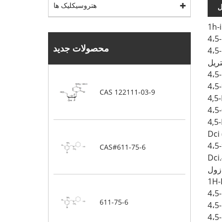
هتروسیکلیک ها
ل
محصولات جدید
CAS 122111-03-9
Dci
CAS#611-75-6
Dci
ازول
4،5
611-75-6