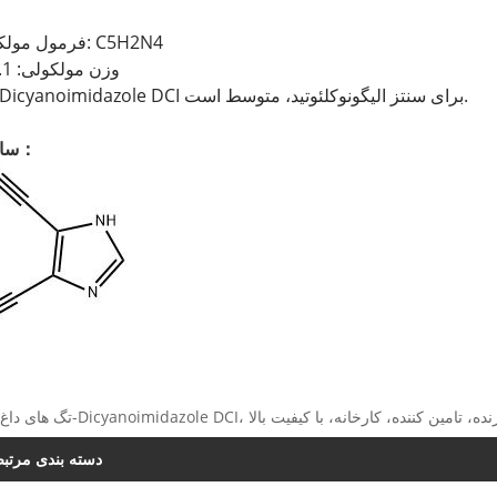
فرمول مولکولی: C5H2N4
وزن مولکولی: 118.1
4،5-Dicyanoimidazole DCI برای سنتز الیگونوکلئوتید، متوسط ​​است.
ساختار：
Dicyanoimidazole DC، چین، سازنده، تامین کننده، کارخانه، با کیفیت بالا
دسته بندی مرتب