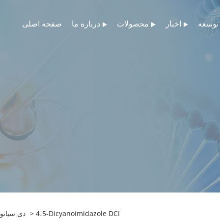
توسعه
اخبار
محصولات
درباره ما
صفحه اصلی
> 4،5-Dicyanoimidazole DCI
4،5-دی سیان